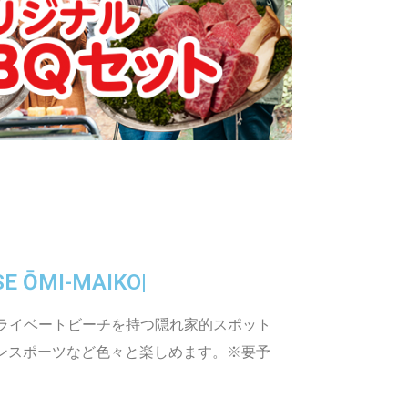
SE ŌMI-MAIKO|
ライベートビーチを持つ隠れ家的スポット
リンスポーツなど色々と楽しめます。
※要予