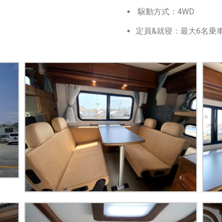
駆動方式：4WD
定員&就寝：最大6名乗