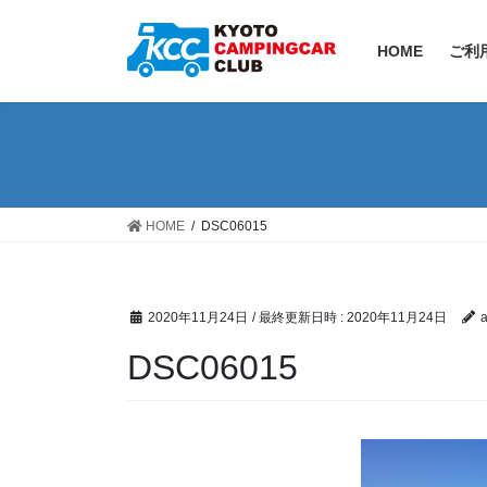
コ
ナ
ン
ビ
HOME
ご利
テ
ゲ
ン
ー
ツ
シ
へ
ョ
ス
ン
キ
に
ッ
移
HOME
DSC06015
プ
動
2020年11月24日
/ 最終更新日時 :
2020年11月24日
a
DSC06015