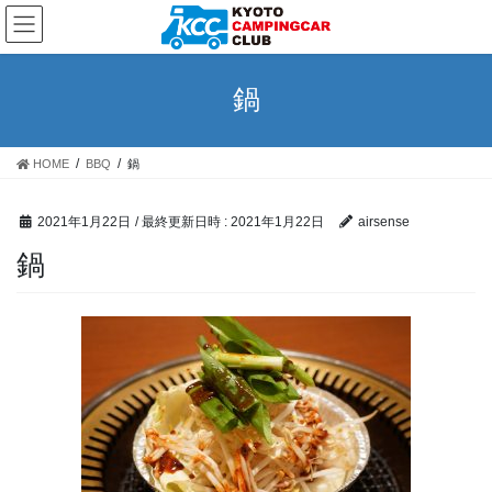
コ
ナ
ン
ビ
テ
ゲ
ン
ー
鍋
ツ
シ
へ
ョ
ス
ン
HOME
BBQ
鍋
キ
に
ッ
移
プ
動
2021年1月22日
/ 最終更新日時 :
2021年1月22日
airsense
鍋