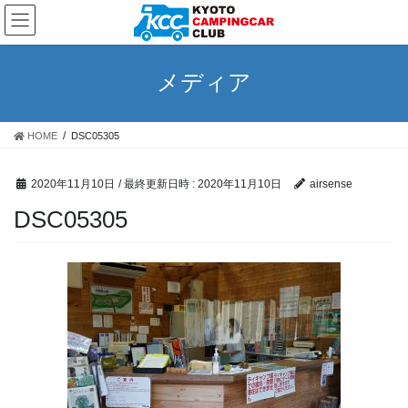
コ
ナ
ン
ビ
テ
ゲ
ン
ー
メディア
ツ
シ
へ
ョ
ス
ン
HOME
DSC05305
キ
に
ッ
移
プ
動
2020年11月10日
/ 最終更新日時 :
2020年11月10日
airsense
DSC05305