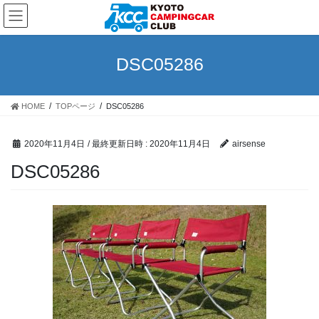
コ
ナ
ン
ビ
テ
ゲ
ン
ー
DSC05286
ツ
シ
へ
ョ
ス
ン
HOME
TOPページ
DSC05286
キ
に
ッ
移
プ
動
2020年11月4日
/ 最終更新日時 :
2020年11月4日
airsense
DSC05286